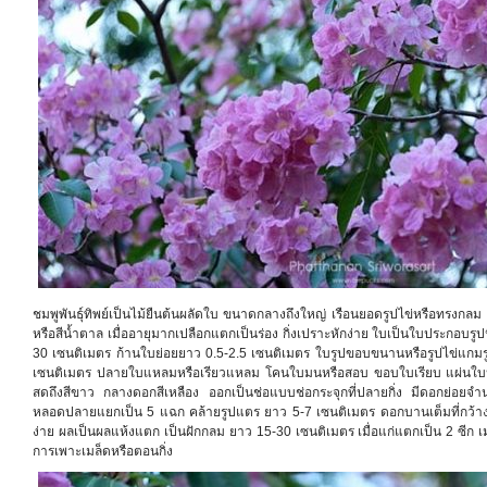
ชมพูพันธุ์ทิพย์เป็นไม้ยืนต้นผลัดใบ ขนาดกลางถึงใหญ่ เรือนยอดรูปไข่หรือทรงกลม แผ
หรือสีน้ำตาล เมื่ออายุมากเปลือกแตกเป็นร่อง กิ่งเปราะหักง่าย ใบเป็นใบประกอบรู
30 เซนติเมตร ก้านใบย่อยยาว 0.5-2.5 เซนติเมตร ใบรูปขอบขนานหรือรูปไข่แกมรู
เซนติเมตร ปลายใบแหลมหรือเรียวแหลม โคนใบมนหรือสอบ ขอบใบเรียบ แผ่นใบหนา
สดถึงสีขาว กลางดอกสีเหลือง ออกเป็นช่อแบบช่อกระจุกที่ปลายกิ่ง มีดอกย่อยจ
หลอดปลายแยกเป็น 5 แฉก คล้ายรูปแตร ยาว 5-7 เซนติเมตร ดอกบานเต็มที่กว้าง 
ง่าย ผลเป็นผลแห้งแตก เป็นฝักกลม ยาว 15-30 เซนติเมตร เมื่อแก่แตกเป็น 2 ซีก เม
การเพาะเมล็ดหรือตอนกิ่ง