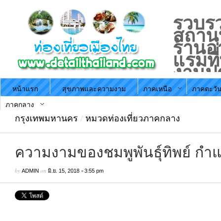
รวบรว
สถานที
ร้านอ
แรมที
งานป
ประจำ
หน้าแรก
สุขภาพและความงาม
ภาคเหนือ
ภาคตะวัน
ตามภ
ประะ
ภาคกลาง
กรุงเทพมหานคร
/
หมวดท่องเที่ยวภาคกลาง
ความงามของชมพูพันธุ์ทิพย์ ก
by
on
•
ADMIN
มิ.ย. 15, 2018
3:55 pm