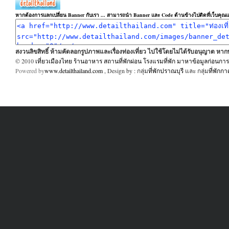
หากต้องการแลกเปลี่ยน Banner กับเรา ... สามารถนำ Banner และ Code ด้านข้างไปติดที่เว็บคุณแล
สงวนลิขสิทธิ์ ห้ามคัดลอกรูปภาพและเรื่องท่องเที่ยว ไปใช้โดยไม่ได้รับอนุญาต ห
© 2010
เที่ยวเมืองไทย ร้านอาหาร สถานที่พักผ่อน โรงแรมที่พัก มาหาข้อมูลก่อนการเ
Powered by
www.detailthailand.com
, Design by : กลุ่ม
ที่พักปราณบุรี
และ กลุ่ม
ที่พักก