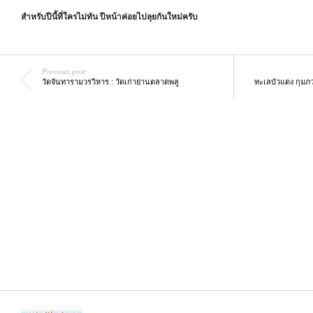
สำหรับปีนี้ที่ใครไม่ทัน ปีหน้าค่อยไปลุยกันใหม่ครับ
Previous post
วัดจันทารามวรวิหาร : วัดเก่าย่านตลาดพลู
ทะเลบัวแดง กุมภว