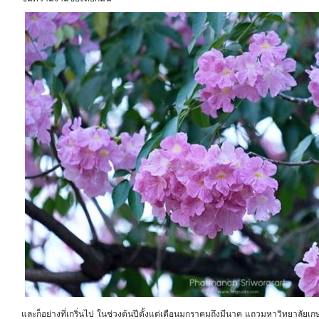
และก็อย่างที่เกริ่นไป ในช่วงต้นปีตั้งแต่เดือนมกราคมถึงมีนาค แถวมหาวิทยาลั