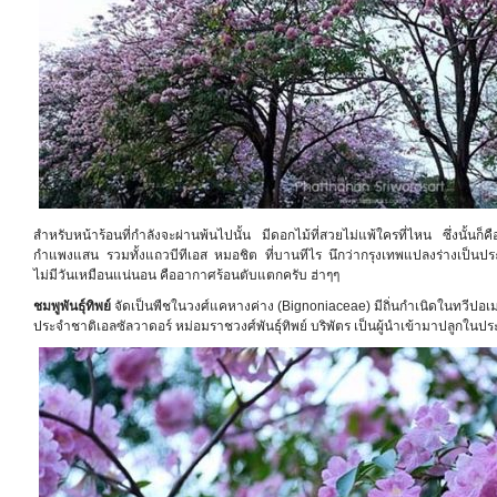
สำหรับหน้าร้อนที่กำลังจะผ่านพ้นไปนั้น มีดอกไม้ที่สวยไม่แพ้ใครที่ไหน ซึ่งนั้นก็ค
กำแพงแสน รวมทั้งแถวบีทีเอส หมอชิต ที่บานทีไร นึกว่ากรุงเทพแปลงร่างเป็นประเทศ
ไม่มีวันเหมือนแน่นอน คืออากาศร้อนตับแตกครับ ฮ่าๆๆ
ชมพูพันธุ์ทิพย์
จัดเป็นพืชในวงศ์แคหางค่าง (Bignoniaceae) มีถิ่นกำเนิดในทวีปอเม
ประจำชาติเอลซัลวาดอร์ หม่อมราชวงศ์พันธุ์ทิพย์ บริพัตร เป็นผู้นำเข้ามาปลูกในปร