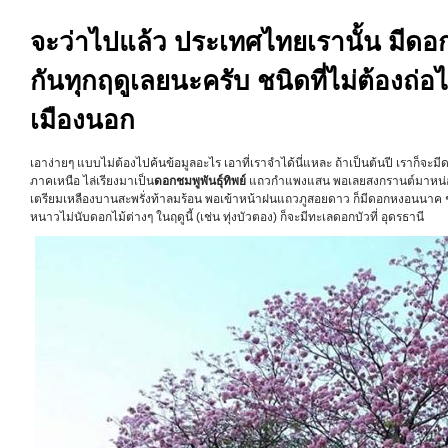
จะว่าไปแล้ว ประเทศไทยเรานั้น มีดอ
กันทุกฤดูเลยนะครับ ชนิดที่ไม่ต้องถ่อ
เมืองนอก
เอาง่ายๆ แบบไม่ต้องไปค้นข้อมูลอะไร เอาที่เราจำได้นี่แหละ ถ้าเป็นต้นปี เราก็จ
ภาคเหนือ ไล่เรียงมาเป็น
ดอกชมพูพันธุ์ทิพย์
แถวกำแพงแสน พอเลยสงกรานต์มาหน่อย 
เตรียมเหลืองบานสะพรั่งท้าลมร้อน พอเข้าหน้าฝนแถวภูสอยดาว ก็มีดอกหงอนนาค ชัยภ
หนาวไม่นับดอกไม้ต่างๆ ในฤดูนี้ (เช่น ทุ่งบัวตอง) ก็จะมีทะเลดอกบัวที่ อุดรธานี