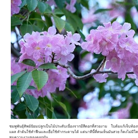
ชมพูพันธุ์ทิพย์นิยมปลูกเป็นไม้ประดับเนื่องจากมีสีดอกที่สวยงาม ใบต้มแก้เจ็บท้อ
แผล ลำต้นใช้ทำฟืนและเยื่อใช้ทำกระดาษได้ แต่นาทีนี้ที่คนเห็นมันสวย ก็คงไม่ม
ชมความงามของดอกมัน