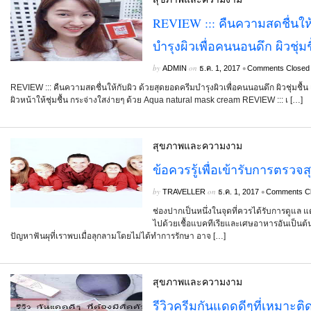
REVIEW ::: คืนความสดชื่นให้
บำรุงผิวเพื่อคนนอนดึก ผิวชุ่มช
by
on
•
ADMIN
ธ.ค. 1, 2017
Comments Closed
REVIEW ::: คืนความสดชื่นให้กับผิว ด้วยสุดยอดครีมบำรุงผิวเพื่อคนนอนดึก ผิวชุ่มชื้น 
ผิวหน้าให้ชุ่มชื้น กระจ่างใสง่ายๆ ด้วย Aqua natural mask cream REVIEW ::: เ […]
สุขภาพและความงาม
ข้อควรรู้เพื่อเข้ารับการตรว
by
on
•
TRAVELLER
ธ.ค. 1, 2017
Comments C
ช่องปากเป็นหนึ่งในจุดที่ควรได้รับการดูแล แ
ไปด้วยเชื้อแบคทีเรียและเศษอาหารอันเป็น
ปัญหาฟันผุที่เราพบเมื่อลุกลามโดยไม่ได้ทำการรักษา อาจ […]
สุขภาพและความงาม
รีวิวครีมกันแดดดีๆที่เหมาะติดไ