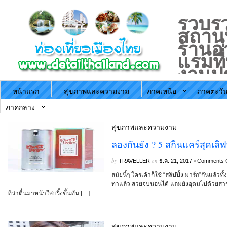
รวบรว
สถานที
ร้านอ
แรมที
งานป
ประจำ
หน้าแรก
สุขภาพและความงาม
ภาคเหนือ
ภาคตะวัน
ตามภ
ประะ
ภาคกลาง
สุขภาพและความงาม
ลองกันยัง ? 5 สกินแคร์สุดเลิฟ
by
on
•
TRAVELLER
ธ.ค. 21, 2017
Comments 
สมัยนี้ๆ ใครเค้าก็ใช้ “สลิปปิ้ง มาร์ก”กันแล้วท
ทาแล้ว สวยจบนอนได้ แถมยังอุดมไปด้วยสารอ
ที่ว่าตื่นมาหน้าใสบริ้งขึ้นทัน […]
สุขภาพและความงาม