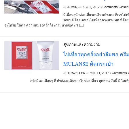
by
on
•
ADMIN
ธ.ค. 1, 2017
Comments Closed
มีเพื่อนๆนักท่องเที่ยวคนไหนบ้างคะ ที่เราไปเท
รถยนต์ โดยเฉพาะไปเที่ยวต่างประเทศ ที่ต้อง
จะโทรม ใต้ตา ความหมองคล้ำก็จะถามหาเลยค่ะ วั […]
สุขภาพและความงาม
ไปเที่ยวทุกครั้งอย่าลืมพก ค
MULANSE ติดกระเป๋า
by
on
•
TRAVELLER
พ.ย. 11, 2017
Comments C
สวัสดีคะ เพื่อนๆ ที่ กำลังจะเดินทางไปท่องเที่ยว ทุกท่าน วันนี้ มี ไอเท็ม 