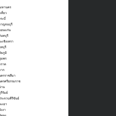
พมหานคร
ที่ยว
ระบี่
กาญจนบุรี
ขอนแก่น
ันทบุรี
ฉะเชิงเทรา
ลบุรี
ัยภูมิ
ชุมพร
ตราด
ตาก
ดนครราชสีมา
ดนครศรีธรรมราช
น่าน
รีรัมย์
ประจวบคีรีขันธ์
พะเยา
พังงา
ัทลุง