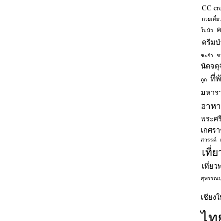
CC cr
ก๋วยเตี๋
ค
ใบบัว
ครีมบำ
ชะอำ
ช
นัดจตุ
ที่
ถูก
มหารา
อาหาร
พระศร
เกศรา
สวรรค์
เที่
เที่ยว
สุพรรณบุ
เชียงใ
ไท