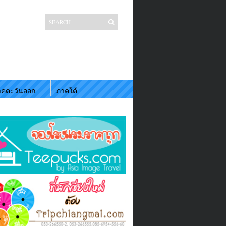
คตะวันออก
ภาคใต้