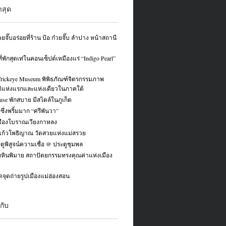
่าสุด
ยจั๊บอร่อยที่ร้าน ป้อ ก๋วยจั๊บ ลำปาง หน้าสถานี
่พักสุดเท่ในคอนเซ็ปต์เหมืองแร่ “Indigo Pearl”
Trickeye Museum พิพิธภัณฑ์จิตรกรรมภาพ
ิแห่งแรกและแห่งเดียวในภาคใต้
use พักสบาย มีสไตล์ในภูเก็ต
่งซึ่งพริ้มมาก “ศรีพันวา”
มืองโบราณเวียงกาหลง
แก้วโพธิญาณ วัดสวยแห่งแม่สรวย
ูพิสูจน์ความเชื่อ @ ประตูชุมพล
หินพิมาย สถาปัตยกรรมทรงคุณค่าแห่งเมือง
ดจุดถ่ายรูปเมืองแม่ฮ่องสอน
กับ