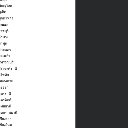
พิษณุโลก
ูเก็ต
มุกดาหาร
ระยอง
าชบุรี
ลำปาง
ลำพูน
ดสกลนคร
สระแก้ว
ุพรรณบุรี
สุราษฏร์ธานี
ุโขทัย
ดหนองคาย
อยุธยา
อุดรธานี
ุตรดิตถ์
ุทัยธานี
อุบลราชธานี
เชียงราย
ชียงใหม่