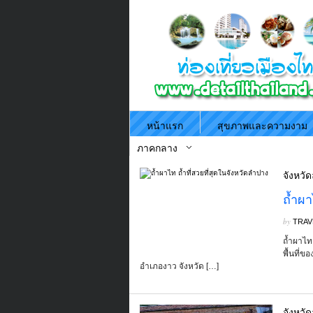
หน้าแรก
สุขภาพและความงาม
ภาคกลาง
จังหวั
ถ้ำผา
by
TRAV
ถ้ำผาไท 
พื้นที่
อำเภองาว จังหวัด […]
จังหวั