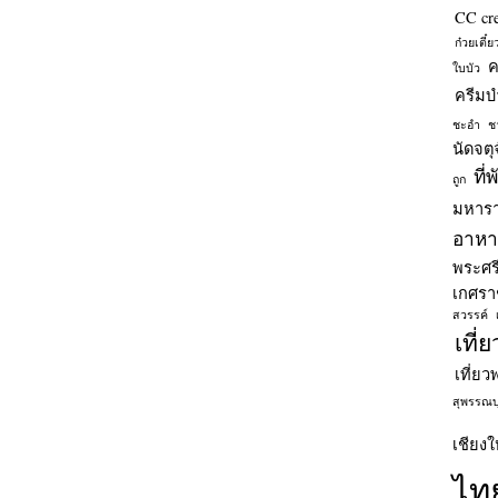
CC cr
ก๋วยเตี๋
ค
ใบบัว
ครีมบำ
ชะอำ
ช
นัดจตุ
ที่
ถูก
มหารา
อาหาร
พระศร
เกศรา
สวรรค์
เที่
เที่ยว
สุพรรณบุ
เชียงใ
ไท