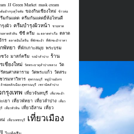
eam
JJ Green Market
mask cream
ของกินเชียงใหม่
ยวต้มยำกรุงสุโขทัย
ข้าวห่อ
รีมกันแดด
ครีมกันแดดยี่ห้อไหนดี
ครีมบำรุงผิวหน้า
รุงผิว
ชายหาด
ซีซี ครีม
ตลาด
ายหาดหัวหิน
ณ ตลาดท่าเรือ
จักร
ตลาดอินโดจีน
ที่พักชะอำ
ที่พักชะอำราคา
พักพัทยา
ที่พักเกาะสมุย
พระบรม
ร้าน
ชวัง
มาสก์ครีม
รถม้าลำปาง
เชียงใหม่
วัด
วัดพระธาตุลำปางหลวง
ีรัตนศาสดาราม
วัดพระแก้ว
วัดสระ
ชวรมหาวิหาร
สุพรรณบุรี
หมู่บ้านมังกร
เจ้าพ่อหลักเมือง สุพรรณบุรี
เซรามิคลำปาง
ยวกรุงเทพ
เที่ยวจันทบุรี
เที่ยวชะอำ
พะเยา
เที่ยวพัทยา
เที่ยวลำปาง
เที่ยว
เที่ยวอีสาน
เที่ยว
รี
เที่ยวหัวหิน
เที่ยวเมือง
หม่
เที่ยวเพชรบุรี
ย
ไนท์ครีม