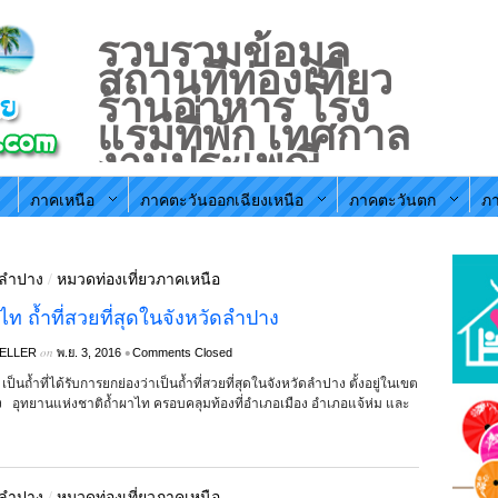
รวบรวมข้อมูล
สถานที่ท่องเที่ยว
ร้านอาหาร โรง
แรมที่่พัก เทศกาล
งานประเพณี
ประจำท้องถิ่น
ภาคเหนือ
ภาคตะวันออกเฉียงเหนือ
ภาคตะวันตก
ภา
ตามภูมิภาคใน
ประะเทศไทย
ดลำปาง
/
หมวดท่องเที่ยวภาคเหนือ
ไท ถ้ำที่สวยที่สุดในจังหวัดลำปาง
on
•
ELLER
พ.ย. 3, 2016
Comments Closed
เป็นถ้ำที่ได้รับการยกย่องว่าเป็นถ้ำที่สวยที่สุดในจังหวัดลำปาง ตั้งอยู่ในเขต
ของ อุทยานแห่งชาติถ้ำผาไท ครอบคลุมท้องที่อำเภอเมือง อำเภอแจ้ห่ม และ
ดลำปาง
/
หมวดท่องเที่ยวภาคเหนือ