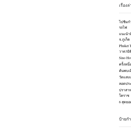
เรื่องล
ไปชิมก๋ว
รถไฟ
แนะนำที
จ.ภูเก็ต
Phuket 
วาด3มิต
Sino Ho
ครั้งหนึ
ค้นพบเ
วัดแสง
ลอดประต
ปราสาท
โคราช
6 สุดยอ
ป้ายกำ