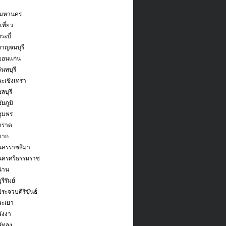
พมหานคร
ที่ยว
ระบี่
กาญจนบุรี
ขอนแก่น
ันทบุรี
ฉะเชิงเทรา
ลบุรี
ัยภูมิ
ชุมพร
ตราด
ตาก
ดนครราชสีมา
ดนครศรีธรรมราช
น่าน
รีรัมย์
ประจวบคีรีขันธ์
พะเยา
พังงา
ัทลุง