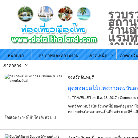
รวบรว
สถานที
ร้านอ
แรมที
งานป
ประจำ
หน้าแรก
สุขภาพและความงาม
ภาคเหนือ
ภาคตะวัน
ตามภ
ประะ
ภาคกลาง
จังหวัดจันทบุรี
สุดยอดผลไม้แห่งภาคตะวันออ
by
on
•
TRAVELLER
มี.ค. 13, 2017
Comments 
จังหวัดจันทบุรี เป็นจังหวัดที่มีของดีอยู่ม
หลายอย่างโดดเด่นจนเป็นที่จดจำ และมีชื่อเสีย
โดยเฉพาะ “ผลไม้” โดยจังหว […]
จังหวัดจันทบุรี
/
หมวดท่องเที่ยวภาคต