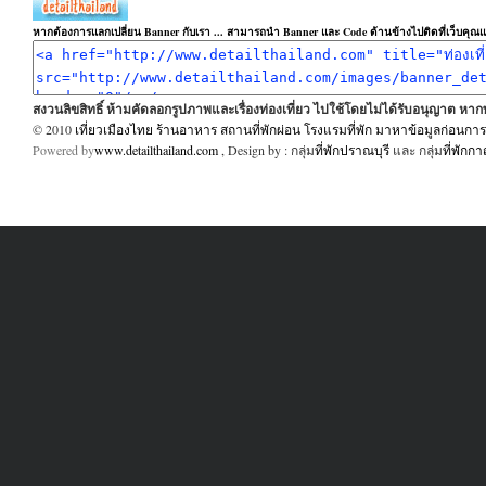
หากต้องการแลกเปลี่ยน Banner กับเรา ... สามารถนำ Banner และ Code ด้านข้างไปติดที่เว็บคุณแล
สงวนลิขสิทธิ์ ห้ามคัดลอกรูปภาพและเรื่องท่องเที่ยว ไปใช้โดยไม่ได้รับอนุญาต ห
© 2010
เที่ยวเมืองไทย ร้านอาหาร สถานที่พักผ่อน โรงแรมที่พัก มาหาข้อมูลก่อนการเ
Powered by
www.detailthailand.com
, Design by : กลุ่ม
ที่พักปราณบุรี
และ กลุ่ม
ที่พักก