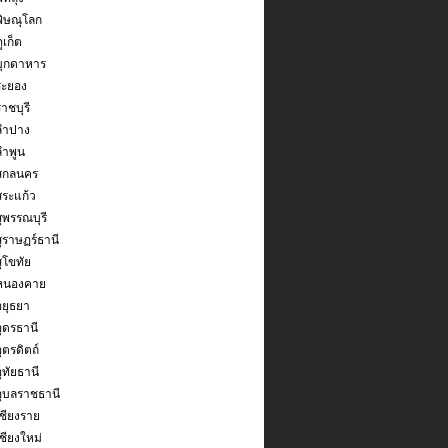
พิษณุโลก
ูเก็ต
มุกดาหาร
ระยอง
าชบุรี
ลำปาง
ลำพูน
ดสกลนคร
สระแก้ว
ุพรรณบุรี
สุราษฏร์ธานี
ุโขทัย
ดหนองคาย
อยุธยา
อุดรธานี
ุตรดิตถ์
ุทัยธานี
อุบลราชธานี
เชียงราย
ชียงใหม่