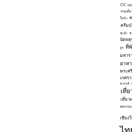
CC cr
ก๋วยเตี๋
ค
ใบบัว
ครีมบำ
ชะอำ
ช
นัดจตุ
ที่
ถูก
มหารา
อาหาร
พระศร
เกศรา
สวรรค์
เที่
เที่ยว
สุพรรณบุ
เชียงใ
ไท