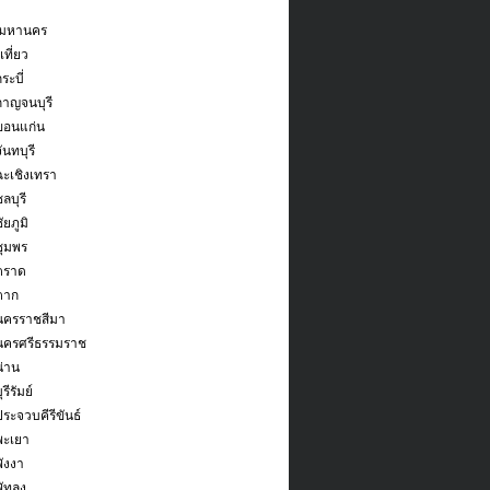
พมหานคร
ที่ยว
ระบี่
กาญจนบุรี
ขอนแก่น
ันทบุรี
ฉะเชิงเทรา
ลบุรี
ัยภูมิ
ชุมพร
ตราด
ตาก
ดนครราชสีมา
ดนครศรีธรรมราช
น่าน
รีรัมย์
ประจวบคีรีขันธ์
พะเยา
พังงา
ัทลุง