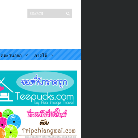
คตะวันออก
ภาคใต้