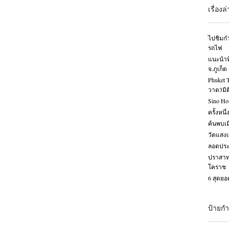
เรื่องล
ไปชิมก๋ว
รถไฟ
แนะนำที
จ.ภูเก็ต
Phuket 
วาด3มิต
Sino Ho
ครั้งหนึ
ค้นพบเ
วัดแสง
ลอดประต
ปราสาท
โคราช
6 สุดยอ
ป้ายกำ