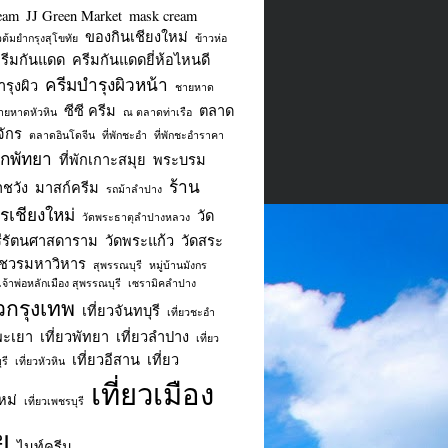
eam
JJ Green Market
mask cream
ของกินเชียงใหม่
ยวต้มยำกรุงสุโขทัย
ข้าวห่อ
รีมกันแดด
ครีมกันแดดยี่ห้อไหนดี
ครีมบำรุงผิวหน้า
รุงผิว
ชายหาด
ซีซี ครีม
ตลาด
ายหาดหัวหิน
ณ ตลาดท่าเรือ
จักร
ตลาดอินโดจีน
ที่พักชะอำ
ที่พักชะอำราคา
พักพัทยา
ที่พักเกาะสมุย
พระบรม
ร้าน
ชวัง
มาสก์ครีม
รถม้าลำปาง
เชียงใหม่
วัด
วัดพระธาตุลำปางหลวง
ีรัตนศาสดาราม
วัดพระแก้ว
วัดสระ
ชวรมหาวิหาร
สุพรรณบุรี
หมู่บ้านมังกร
เจ้าพ่อหลักเมือง สุพรรณบุรี
เซรามิคลำปาง
ยวกรุงเทพ
เที่ยวจันทบุรี
เที่ยวชะอำ
พะเยา
เที่ยวพัทยา
เที่ยวลำปาง
เที่ยว
เที่ยวอีสาน
เที่ยว
รี
เที่ยวหัวหิน
เที่ยวเมือง
หม่
เที่ยวเพชรบุรี
ย
ไนท์ครีม