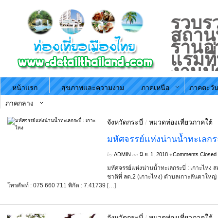
รวบรว
สถานที
ร้านอ
แรมที
งานป
ประจำ
หน้าแรก
สุขภาพและความงาม
ภาคเหนือ
ภาคตะวัน
ตามภ
ประะ
ภาคกลาง
จังหวัดกระบี่
/
หมวดท่องเที่ยวภาคใต้
มหัศจรรย์แห่งน่านน้ำทะเลกระ
by
on
•
ADMIN
มิ.ย. 1, 2018
Comments Closed
มหัศจรรย์แห่งน่านน้ำทะเลกระบี่ : เกาะไหง สถา
ชาติที่ ลต.2 (เกาะไหง) ตำบลเกาะลันตาใหญ่ 
โทรศัพท์ : 075 660 711 พิกัด : 7.41739 […]
จังหวัดกระบี่
/
หมวดท่องเที่ยวภาคใต้