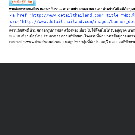
หากต้องการแลกเปลี่ยน Banner กับเรา ... สามารถนำ Banner และ Code ด้านข้างไปติดที่เว็บคุณแล
สงวนลิขสิทธิ์ ห้ามคัดลอกรูปภาพและเรื่องท่องเที่ยว ไปใช้โดยไม่ได้รับอนุญาต ห
© 2010
เที่ยวเมืองไทย ร้านอาหาร สถานที่พักผ่อน โรงแรมที่พัก มาหาข้อมูลก่อนการเ
Powered by
www.detailthailand.com
, Design by : กลุ่ม
ที่พักปราณบุรี
และ กลุ่ม
ที่พักก