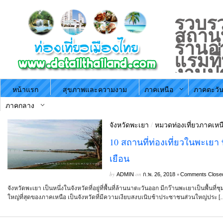
รวบรว
สถานที
ร้านอ
แรมที
งานป
ประจำ
หน้าแรก
สุขภาพและความงาม
ภาคเหนือ
ภาคตะวัน
ตามภ
ประะ
ภาคกลาง
จังหวัดพะเยา
/
หมวดท่องเที่ยวภาคเหน
10 สถานที่ท่องเที่ยวในพะเยา 
เยือน
by
on
•
ADMIN
ก.พ. 26, 2018
Comments Close
จังหวัดพะเยา เป็นหนึ่งในจังหวัดที่อยู่ที่พื้นที่ล้านนาตะวันออก มีกว๊านพะเยาเป็นพื้นที
ใหญ่ที่สุดของภาคเหนือ เป็นจังหวัดที่มีความเงียบสงบเนิบช้าประชาชนส่วนใหญ่ประ [