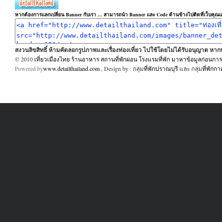
หากต้องการแลกเปลี่ยน Banner กับเรา ... สามารถนำ Banner และ Code ด้านข้างไปติดที่เว็บคุณแล
สงวนลิขสิทธิ์ ห้ามคัดลอกรูปภาพและเรื่องท่องเที่ยว ไปใช้โดยไม่ได้รับอนุญาต ห
© 2010
เที่ยวเมืองไทย ร้านอาหาร สถานที่พักผ่อน โรงแรมที่พัก มาหาข้อมูลก่อนการเ
Powered by
www.detailthailand.com
, Design by : กลุ่ม
ที่พักปราณบุรี
และ กลุ่ม
ที่พักก