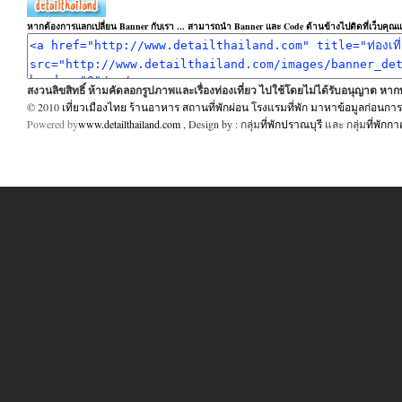
หากต้องการแลกเปลี่ยน Banner กับเรา ... สามารถนำ Banner และ Code ด้านข้างไปติดที่เว็บคุณแล
สงวนลิขสิทธิ์ ห้ามคัดลอกรูปภาพและเรื่องท่องเที่ยว ไปใช้โดยไม่ได้รับอนุญาต ห
© 2010
เที่ยวเมืองไทย ร้านอาหาร สถานที่พักผ่อน โรงแรมที่พัก มาหาข้อมูลก่อนการเ
Powered by
www.detailthailand.com
, Design by : กลุ่ม
ที่พักปราณบุรี
และ กลุ่ม
ที่พักก