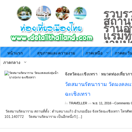
รวบรว
สถานที
ร้านอ
แรมที
งานป
ประจำ
หน้าแรก
สุขภาพและความงาม
ภาคเหนือ
ภาคตะวัน
ตามภ
ประะ
ภาคกลาง
จังหวัดฉะเชิงเทรา
/
หมวดท่องเที่ยวภ
วัดสมานรัตนาราม วัดมงคลแห
ฉะเชิงเทรา
by
on
•
TRAVELLER
พ.ย. 11, 2016
Comments C
วัดสมานรัตนาราม สถานที่ตั้ง : ตำบลบางแก้ว อำเภอเมือง จังหวัดฉะเชิงเทรา โทรศัพท
101.140772 วัดสมานรัตนาราม เป็นอีกหนึ่งวั […]