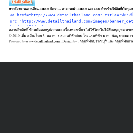
หากต้องการแลกเปลี่ยน Banner กับเรา ... สามารถนำ Banner และ Code ด้านข้างไปติดที่เว็บคุณแล
สงวนลิขสิทธิ์ ห้ามคัดลอกรูปภาพและเรื่องท่องเที่ยว ไปใช้โดยไม่ได้รับอนุญาต ห
© 2010
เที่ยวเมืองไทย ร้านอาหาร สถานที่พักผ่อน โรงแรมที่พัก มาหาข้อมูลก่อนการเ
Powered by
www.detailthailand.com
, Design by : กลุ่ม
ที่พักปราณบุรี
และ กลุ่ม
ที่พักก