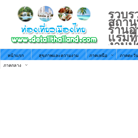
รวบรว
สถานที
ร้านอ
แรมที
งานป
ประจำ
หน้าแรก
สุขภาพและความงาม
ภาคเหนือ
ภาคตะวัน
ตามภ
ประะ
ภาคกลาง