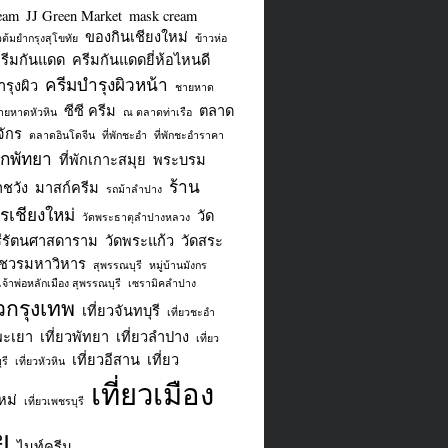
eam
JJ Green Market
mask cream
ของกินเชียงใหม่
ยวต้มยำกรุงสุโขทัย
ข้าวห่อ
รีมกันแดด
ครีมกันแดดยี่ห้อไหนดี
ครีมบำรุงผิวหน้า
รุงผิว
ชายหาด
ซีซี ครีม
ตลาด
ายหาดหัวหิน
ณ ตลาดท่าเรือ
จักร
ตลาดอินโดจีน
ที่พักชะอำ
ที่พักชะอำราคา
พักพัทยา
ที่พักเกาะสมุย
พระบรม
ร้าน
ชวัง
มาสก์ครีม
รถม้าลำปาง
เชียงใหม่
วัด
วัดพระธาตุลำปางหลวง
ีรัตนศาสดาราม
วัดพระแก้ว
วัดสระ
ชวรมหาวิหาร
สุพรรณบุรี
หมู่บ้านมังกร
เจ้าพ่อหลักเมือง สุพรรณบุรี
เซรามิคลำปาง
ยวกรุงเทพ
เที่ยวจันทบุรี
เที่ยวชะอำ
พะเยา
เที่ยวพัทยา
เที่ยวลำปาง
เที่ยว
เที่ยวอีสาน
เที่ยว
รี
เที่ยวหัวหิน
เที่ยวเมือง
หม่
เที่ยวเพชรบุรี
ย
ไนท์ครีม