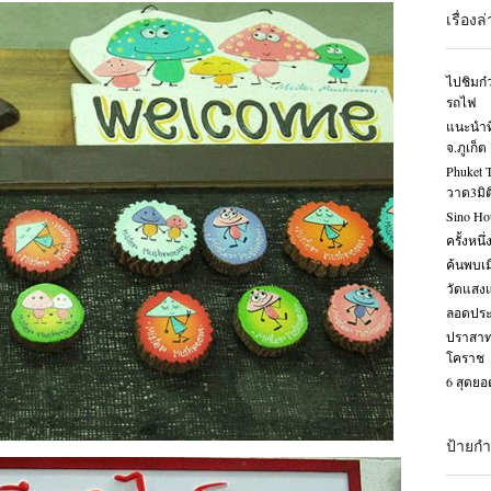
เรื่องล
ไปชิมก๋ว
รถไฟ
แนะนำที
จ.ภูเก็ต
Phuket 
วาด3มิต
Sino Ho
ครั้งหนึ
ค้นพบเ
วัดแสง
ลอดประต
ปราสาท
โคราช
6 สุดยอ
ป้ายกำ