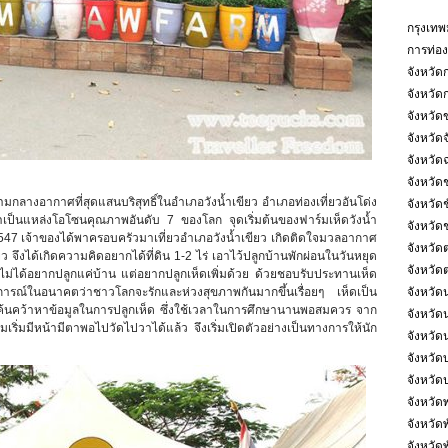
กรุงเท
การท่องเ
จังหวัดก
จังหวัด
จังหวัด
จังหวัดจ
จังหวัด
จังหวัดช
จังหวัดช
มกลางอากาศที่สุดแสนบริสุทธิ์ในอำเภอวังน้ำเขียว อำเภอท่องเที่ยวอันโด่ง
กันว่าเป็นแหล่งโอโซนคุณภาพอันดับ 7 ของโลก จุดเริ่มต้นของฟาร์มเห็ดวังน้ำ
จังหวัด
ศ. 2547 เจ้าของได้พาครอบครัวมาเที่ยวอำเภอวังน้ำเขียว เกิดติดใจมวลอากาศ
จังหวัด
จึงได้เกิดความคิดอยากได้ที่ดิน 1-2 ไร่ เอาไว้ปลูกบ้านพักผ่อนในวันหยุด
จังหวัด
จไม่ได้อยากปลูกแค่บ้าน แต่อยากปลูกเห็ดเพิ่มด้วย ด้วยชอบรับประทานเห็ด
จังหวั
รณ์ในอนาคตว่าชาวโลกจะรักและห่วงสุขภาพกันมากขึ้นเรื่อยๆ เห็ดเป็น
ได้ค้นคว้าหาข้อมูลในการปลูกเห็ด ซึ่งใช้เวลาในการศึกษานานพอสมควร จาก
จังหวั
าร์มเริ่มมีหน้ามีตาพอไปวัดไปวาได้แล้ว จึงเริ่มเปิดตัวอย่างเป็นทางการให้นัก
จังหวัด
จังหวัดบุ
จังหวัด
จังหวัด
จังหวัด
จังหวัดพ