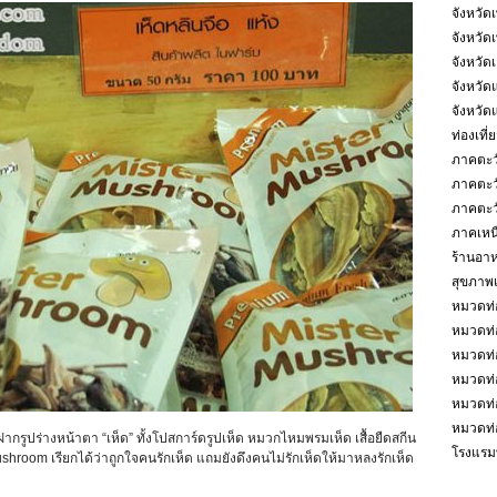
จังหวัดเ
จังหวัด
จังหวัด
จังหวัด
จังหวัด
ท่องเที
ภาคตะว
ภาคตะว
ภาคตะว
ภาคเหน
ร้านอา
สุขภาพ
หมวดท่
หมวดท่
หมวดท่
หมวดท่อ
หมวดท่อ
หมวดท่อ
รูปร่างหน้าตา “เห็ด” ทั้งโปสการ์ดรูปเห็ด หมวกไหมพรมเห็ด เสื้อยืดสกีน
โรงแรมท
shroom เรียกได้ว่าถูกใจคนรักเห็ด แถมยังดึงคนไม่รักเห็ดให้มาหลงรักเห็ด