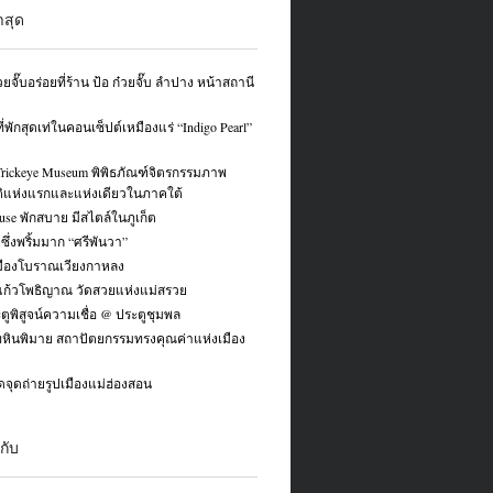
่าสุด
ยจั๊บอร่อยที่ร้าน ป้อ ก๋วยจั๊บ ลำปาง หน้าสถานี
่พักสุดเท่ในคอนเซ็ปต์เหมืองแร่ “Indigo Pearl”
Trickeye Museum พิพิธภัณฑ์จิตรกรรมภาพ
ิแห่งแรกและแห่งเดียวในภาคใต้
use พักสบาย มีสไตล์ในภูเก็ต
่งซึ่งพริ้มมาก “ศรีพันวา”
มืองโบราณเวียงกาหลง
แก้วโพธิญาณ วัดสวยแห่งแม่สรวย
ูพิสูจน์ความเชื่อ @ ประตูชุมพล
หินพิมาย สถาปัตยกรรมทรงคุณค่าแห่งเมือง
ดจุดถ่ายรูปเมืองแม่ฮ่องสอน
กับ