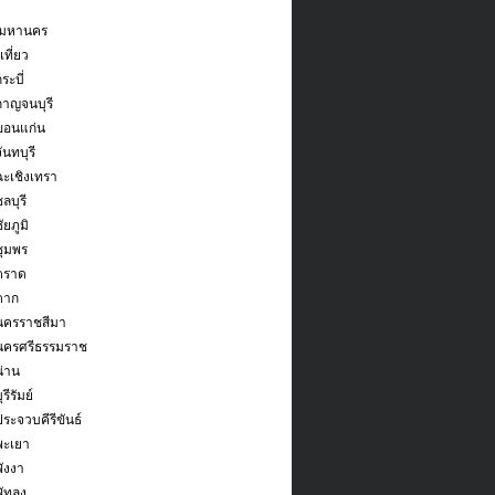
พมหานคร
ที่ยว
ระบี่
กาญจนบุรี
ขอนแก่น
ันทบุรี
ฉะเชิงเทรา
ลบุรี
ัยภูมิ
ชุมพร
ตราด
ตาก
ดนครราชสีมา
ดนครศรีธรรมราช
น่าน
รีรัมย์
ประจวบคีรีขันธ์
พะเยา
พังงา
ัทลุง