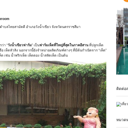
shroom
รณ์ ตำบลไทยสามัคคี อำเภอวังน้ำเขียว จังหวัดนครราชสีมา
รว่า “
วังน้ำเขียวฟาร์ม
” เป็น
ฟาร์มเห็ดที่ใหญ่ที่สุดในภาคอีสาน
ที่ปลูกเห็ด
อ เห็ดหัวลิง นอกจากนี้ยังจำหน่ายผลิตภัณฑ์ต่างๆ ที่มีต้นกำเนิดจาก “เห็ด”
เช่น น้ำพริกเห็ด เห็ดดอง น้ำสลัดเห็ด เป็นต้น
ติดต่อ
หมวดหม