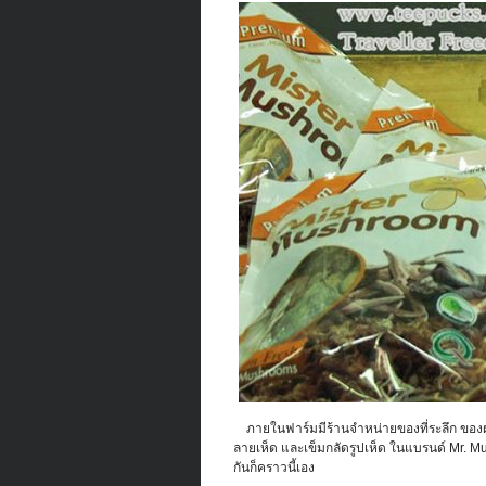
ภายในฟาร์มมีร้านจำหน่ายของที่ระลึก ของฝาก
ลายเห็ด และเข็มกลัดรูปเห็ด ในแบรนด์ Mr. Mu
กันก็คราวนี้เอง