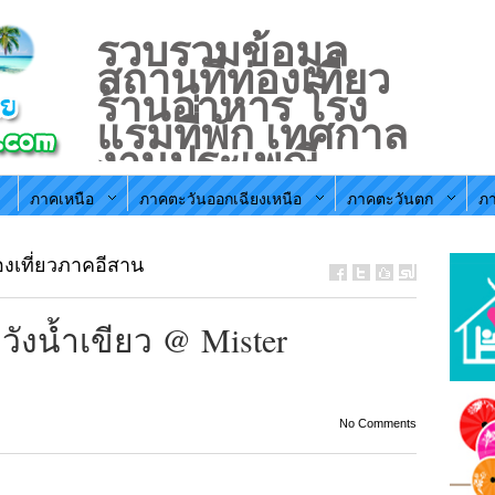
รวบรวมข้อมูล
สถานที่ท่องเที่ยว
ร้านอาหาร โรง
แรมที่่พัก เทศกาล
งานประเพณี
ประจำท้องถิ่น
ภาคเหนือ
ภาคตะวันออกเฉียงเหนือ
ภาคตะวันตก
ภา
ตามภูมิภาคใน
ประะเทศไทย
งเที่ยวภาคอีสาน
ังน้ำเขียว @ Mister
No Comments