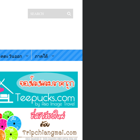
คตะวันออก
ภาคใต้