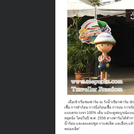
เมื่อเข้าเริ่มชมฟาร์ม ณ วังน้ำเขียวฟาร์ม นัก
เชื้อ การทำก้อน การนึ่งก้อนเชื้อ การบ่ม กา
แบบครบวงจร 100% เต็ม แม้จะดูสมบูรณ์แบบแล้
หยุดนิ่ง โดยในปี พ.ศ. 2556 ทางฟาร์มได้ทำกา
น้ำร้อน และลงแคปซูล กาแฟเห็ด และอื่นๆ แล้วแ
หม่องเห็ด”