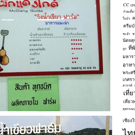
CC cr
ก๋วยเตี๋
ค
ใบบัว
ครีมบำ
ชะอำ
ช
นัดจตุ
ที่
ถูก
มหารา
อาหาร
พระศร
เกศรา
สวรรค์
เที่
เที่ยว
สุพรรณบุ
เชียงใ
ไท