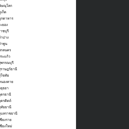
พิษณุโลก
ูเก็ต
มุกดาหาร
ระยอง
าชบุรี
ลำปาง
ลำพูน
ดสกลนคร
สระแก้ว
ุพรรณบุรี
สุราษฏร์ธานี
ุโขทัย
ดหนองคาย
อยุธยา
อุดรธานี
ุตรดิตถ์
ุทัยธานี
อุบลราชธานี
เชียงราย
ชียงใหม่