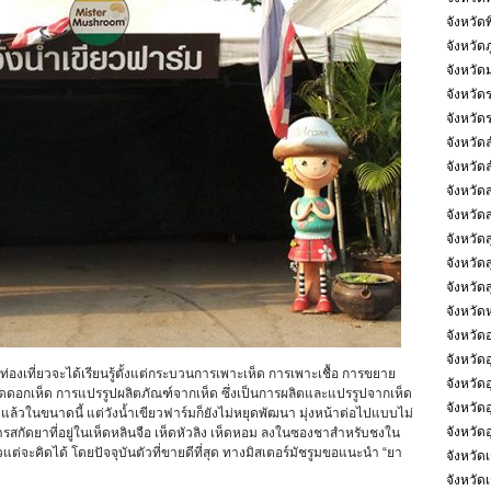
จังหวัด
จังหวัดภ
จังหวัด
จังหวัด
จังหวัดร
จังหวัด
จังหวัด
จังหวั
จังหวัด
จังหวัดส
จังหวัด
จังหวัดส
จังหวั
จังหวัด
จังหวัด
ท่องเที่ยวจะได้เรียนรู้ตั้งแต่กระบวนการเพาะเห็ด การเพาะเชื้อ การขยาย
จังหวัดอ
รเปิดดอกเห็ด การแปรรูปผลิตภัณฑ์จากเห็ด ซึ่งเป็นการผลิตและแปรรูปจากเห็ด
จังหวัดอ
วในขนาดนี้ แต่วังน้ำเขียวฟาร์มก็ยังไม่หยุดพัฒนา มุ่งหน้าต่อไปแบบไม่
จังหวัด
รสกัดยาที่อยู่ในเห็ดหลินจือ เห็ดหัวลิง เห็ดหอม ลงในซองชาสำหรับชงใน
ต่จะคิดได้ โดยปัจจุบันตัวที่ขายดีที่สุด ทางมิสเตอร์มัชรูมขอแนะนำ “ยา
จังหวัด
จังหวัดเ