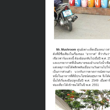
Mr. Mushroom
ศูนย์เพาะเห็ดเมืองหนาวท่า
ดังที่มีชื่อเสียงในเรื่องของ “อากาศ” ที่ว่า
เขียวฟาร์มแห่งนี้ ต้องย้อนกลับไปเมื่อปี พ.
และบรรยากาศที่เย็นสบายของอำเภอวังน้ำเขียว 
แต่เหตุการณ์ได้พลิกพลันเมื่อนานวันผ่านไปใ
เป็นการส่วนตัว บวกกับการคาดการณ์สถานกา
หนึ่งในอาหารที่ดีมีประโยชน์ต่อสุขภาพ จึง
นั้นได้เริ่มลงมือปลูกเมื่อปี พ.ศ. 2549 เมื่อฟ
ท่องเที่ยวได้เข้าชมได้ในปี พ.ศ. 2551