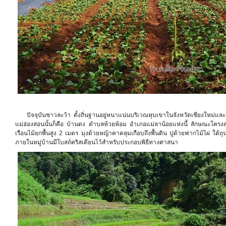
ปัจจุบันชาวละว้า ตั้งถิ่นฐานอยู่หนาแน่นบริเวณหุบเขาในจังหวัดเชียงใหม่และจ
แม่ฮ่องสอนนั้นก็คือ บ้านดง ตำบลห้วยห้อม อำเภอแม่ลาน้อยแห่งนี้ ลักษณะโครงส
เรือนไม้ยกพื้นสูง 2 เมตร มุงด้วยหญ้าคาคลุมเกือบถึงพื้นดิน ปูด้วยฟากไม้ไผ่ ใต้ถุน
ภายในหมู่บ้านมีโบสถ์คริสเตียนไว้สำหรับประกอบพิธีทางศาสนา