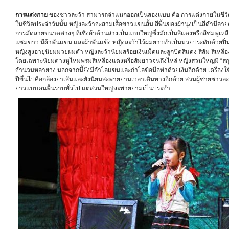
การแต่งกาย
ของชาวละว้า สามารถจำแนกออกเป็นสองแบบ คือ การแต่งกายในชีวิต
ในชีวิตประจำวันนั้น หญิงละว้าจะสวมเสื้อขาวแขนสั้น สีพื้นของผ้านุ่งเป็นสีดำมีล
การมัดลายขนาดต่างๆ ที่เชิงผ้าด้านล่างเป็นแถบใหญ่ซึ่งมักเป็นสีแดงหรือสีชมพูเหลือ
แซมขาว มีผ้าพันแขน และผ้าพันแข้ง หญิงละว้าไว้ผมยาวทำเป็นมวยประดับด้วยปิ
หญิงสูงอายุนิยมมวยผมต่ำ หญิงละว้านิยมสร้อยเงินเม็ดและลูกปัดสีแดง สีส้ม สีเหลือง
โดยเฉพาะนิยมต่างหูไหมพรมสีเหลืองแดงหรือส้มยาวจนถึงไหล่ หญิงส่วนใหญ่มี “สก
จำนวนหลายวง นอกจากนี้ยังมีกำไลแขนและกำไลข้อมือทำด้วยเงินอีกด้วย เครื่องใ
ปีขึ้นไปคือกล้องยาเส้นและยังนิยมสะพายย่ามเวลาเดินทางอีกด้วย ส่วนผู้ชายชาวละว้
ยาวแบบคนพื้นราบทั่วไป แต่ส่วนใหญ่สะพายย่ามเป็นประจำ