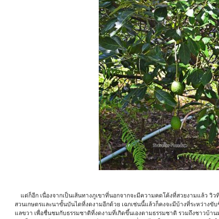
แต่ก็อีก เนื่องจากเป็นเส้นทางภูเขาที่นอกจากจะมีความคดโค้งที่สวยงามแล้ว วิวท
สวนเกษตรและนาขั้นบันไดที่งดงามอีกด้วย เฉกเช่นนี้แล้วก็คงจะมีบ้างที่ระหว่างขั
แลขวา เพื่อชื่นชมกับธรรมชาติที่งดงามที่เกิดขึ้นเองตามธรรมชาติ รวมถึงชาวบ้า