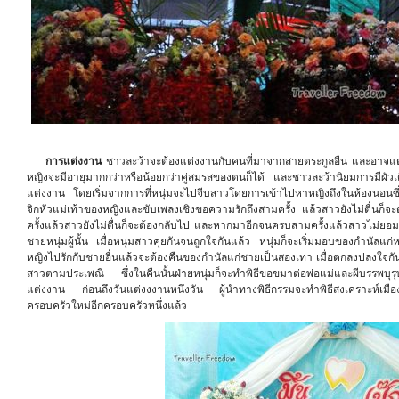
การแต่งงาน
ชาวละว้าจะต้องแต่งงานกับคนที่มาจากสายตระกูลอื่น และอาจแต่งงา
หญิงจะมีอายุมากกว่าหรือน้อยกว่าคู่สมรสของตนก็ได้ และชาวละว้านิยมการมีผัวเ
แต่งงาน โดยเริ่มจากการที่หนุ่มจะไปจีบสาวโดยการเข้าไปหาหญิงถึงในห้องนอนซึ่ง
จิกหัวแม่เท้าของหญิงและขับเพลงเชิงขอความรักถึงสามครั้ง แล้วสาวยังไม่ตื่น
ครั้งแล้วสาวยังไม่ตื่นก็จะต้องกลับไป และหากมาอีกจนครบสามครั้งแล้วสาวไม่ยอมล
ชายหนุ่มผู้นั้น เมื่อหนุ่มสาวคุยกันจนถูกใจกันแล้ว หนุ่มก็จะเริ่มมอบของกำนัล
หญิงไปรักกับชายอื่นแล้วจะต้องคืนของกำนัลแก่ชายเป็นสองเท่า เมื่อตกลงปลงใจกันแ
สาวตามประเพณี ซึ่งในคืนนั้นฝ่ายหนุ่มก็จะทำพิธีขอขมาต่อพ่อแม่และผีบรรพบุ
แต่งงาน ก่อนถึงวันแต่งงงานหนึ่งวัน ผู้นำทางพิธีกรรมจะทำพิธีส่งเคราะห์เมืองเพ
ครอบครัวใหม่อีกครอบครัวหนึ่งแล้ว