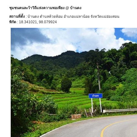
ชุมชนคนละว้าวิถีแห่งความพอเพียง @ บ้านดง
สถานที่ตั้ง
: บ้านดง ตำบลห้วยห้อม อำเภอแม่ลาน้อย จังหวัดแม่ฮ่องสอน
พิกัด
: 18.341021, 98.079924