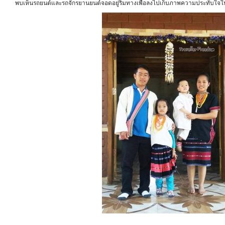
พบเห็นรถยนต์และรถจักรยานยนต์จอดอยู่ริมทางเพื่อลงไปเก็บภาพความประทับใจใน