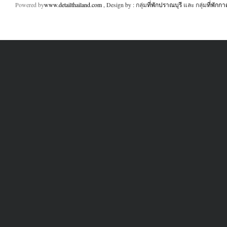
Powered by
www.detailthailand.com
, Design by : กลุ่ม
ที่พักปราณบุรี
และ กลุ่ม
ที่พักก