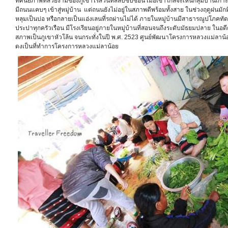
ทัศนียภาพที่สวยงามของภูเขาไร่สวนที่สลับซับซ้อน เมื่อเข้าใกล้จะเห็นกลุ่มบ้านเกา
มีถนนแคบๆ เข้าสู่หมู่บ้าน แต่ถนนยังไม่อยู่ในสภาพดีพร้อมทั้งสาย ในช่วงฤดูฝนมัก
หลุมเป็นบ่อ หรือกลายเป็นแอ่งเลนที่รถผ่านไม่ได้ ภายในหมู่บ้านมีสาธารณูปโภคทัด
ประปาทุกครัวเรือน มีโรงเรียนอยู่ภายในหมู่บ้านที่สอนจนถึงระดับมัธยมปลาย ในอดีตพ
สภาพเป็นภูเขาหัวโล้น จนกระทั่งในปี พ.ศ. 2523 ศูนย์พัฒนาโครงการหลวงแม่ลาน้อยได
ดงเป็นที่ทำการโครงการหลวงแม่ลาน้อย