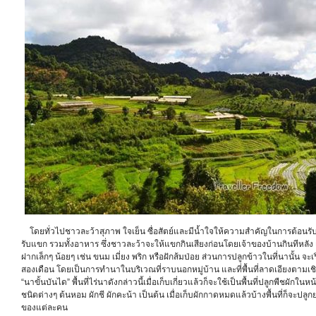
โดยทั่วไปชาวละว้าสุภาพ ใจเย็น ซื่อสัตย์และมีน้ำใจให้ความสำคัญในการต้อนร
รับแขก รวมทั้งอาหาร ซึ่งชาวละว้าจะให้แขกกินเสียงก่อนโดยเจ้าของบ้านกินทีหลัง
ฝากเล็กๆ น้อยๆ เช่น ขนม เมี่ยง พริก หรือฝักส้มป่อย ส่วนการปลูกข้าวในที่นานั้น จะ
สองเดือน โดยเป็นการทำนาในบริเวณที่ราบนอกหมู่บ้าน และที่พื้นที่ลาดเอียงตามเชิง
“นาขั้นบันได” พื้นที่ไร่นาดังกล่าวนี้เมื่อเก็บเกี่ยวแล้วก็จะใช้เป็นพื้นที่ปลูกพืชผัก
ชนิดต่างๆ ต้นหอม ผักชี ผักคะน้า เป็นต้น เมื่อเก็บผักกาดหมดแล้วบ้างพื้นที่ก็จะปลูก
ของแต่ละคน