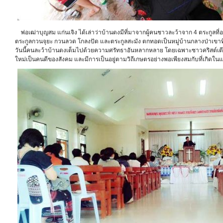
พ่อเฒ่าบุญสม แก่นเจิง ได้เล่าว่าบ้านดงมีที่มาจากผู้คนชาวละว้าจาก 4 ตระกูลที่อพ
ตระกูลกวนจุยะ กวนลวด โกลงปัด และตระกูลสะมัง ตกทอดเป็นหมู่บ้านกลางป่าเขาที่
วันนี้คนละว้าบ้านดงเต็มไปด้วยความศรัทธาอันหลากหลาย โดยเฉพาะชาวคริสต์เตีย
ใหม่เป็นคนดีของสังคม และมีการเป็นอยู่ตามวิถีเกษตรอย่างพอเพียงสมกับที่เกิดในแผ