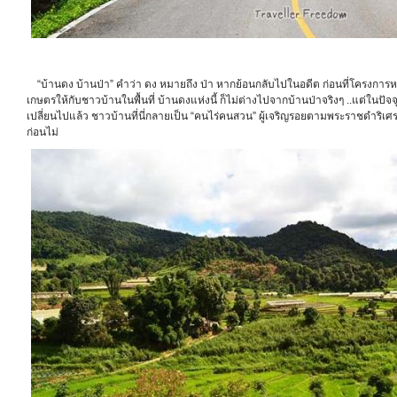
“บ้านดง บ้านป่า” คำว่า ดง หมายถึง ป่า หากย้อนกลับไปในอดีต ก่อนที่โครงการ
เกษตรให้กับชาวบ้านในพื้นที่ บ้านดงแห่งนี้ ก็ไม่ต่างไปจากบ้านป่าจริงๆ ..แต่ในป
เปลี่ยนไปแล้ว ชาวบ้านที่นี่กลายเป็น “คนไร่คนสวน” ผู้เจริญรอยตามพระราชดำริเศ
ก่อนไม่