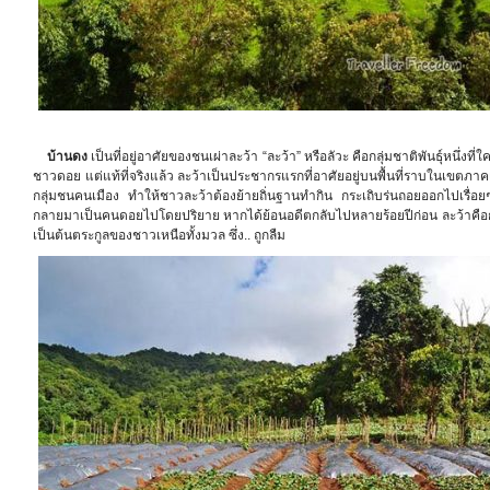
บ้านดง
เป็นที่อยู่อาศัยของชนเผ่าละว้า “ละว้า” หรือลัวะ คือกลุ่มชาติพันธุ์หนึ่
ชาวดอย แต่แท้ที่จริงแล้ว ละว้าเป็นประชากรแรกที่อาศัยอยู่บนพื้นที่ราบในเขตภาค
กลุ่มชนคนเมือง ทำให้ชาวละว้าต้องย้ายถิ่นฐานทำกิน กระเถิบร่นถอยออกไปเรื่อ
กลายมาเป็นคนดอยไปโดยปริยาย หากได้ย้อนอดีตกลับไปหลายร้อยปีก่อน ละว้าคือก
เป็นต้นตระกูลของชาวเหนือทั้งมวล ซึ่ง.. ถูกลืม